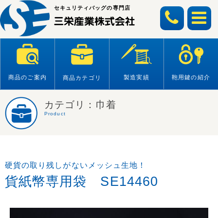
Skip
セキュリティバッグの専門店
to
content
商品のご案内
製造実績
鞄用鍵の紹介
商品カテゴリ
カテゴリ：巾着
Product
硬貨の取り残しがないメッシュ生地！
貨紙幣専用袋 SE14460