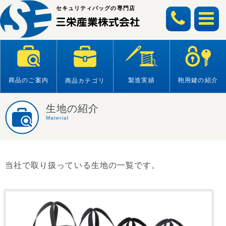
Skip
セキュリティバッグの専門店
to
content
商品のご案内
製造実績
鞄用鍵の紹介
商品カテゴリ
生地の紹介
Material
当社で取り扱っている生地の一覧です。