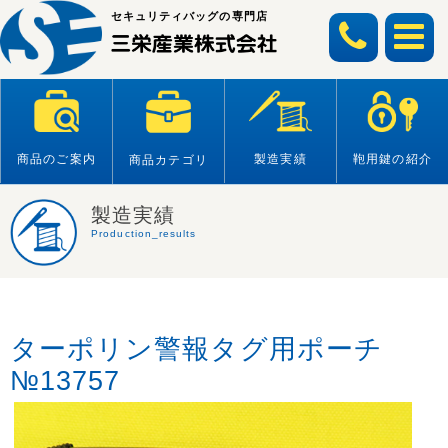
Skip
セキュリティバッグの専門店
to
content
商品のご案内
製造実績
鞄用鍵の紹介
商品カテゴリ
製造実績
Production_results
ターポリン警報タグ用ポーチ
№13757