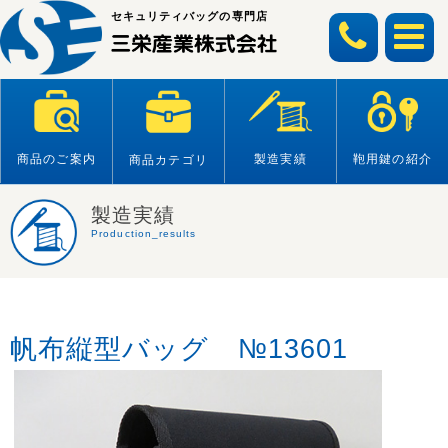
Skip
セキュリティバッグの専門店
to
content
商品のご案内
製造実績
鞄用鍵の紹介
商品カテゴリ
製造実績
Production_results
帆布縦型バッグ №13601