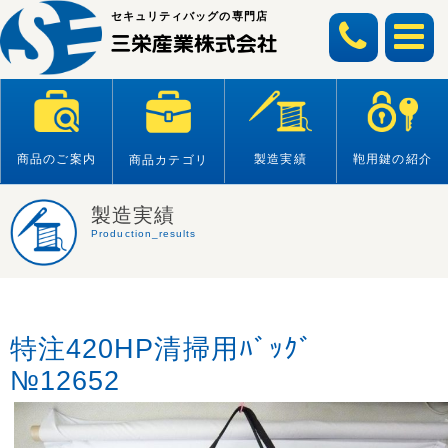
Skip
セキュリティバッグの専門店
to
content
商品のご案内
製造実績
鞄用鍵の紹介
商品カテゴリ
製造実績
Production_results
特注420HP清掃用ﾊﾞｯｸﾞ
№12652