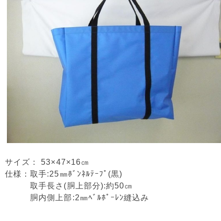
サイズ： 53×47×16㎝
仕様：取手:25㎜ﾎﾞﾝﾈﾙﾃｰﾌﾟ(黒)
取手長さ(胴上部分):約50㎝
胴内側上部:2㎜ﾍﾞﾙﾎﾟｰﾚﾝ縫込み