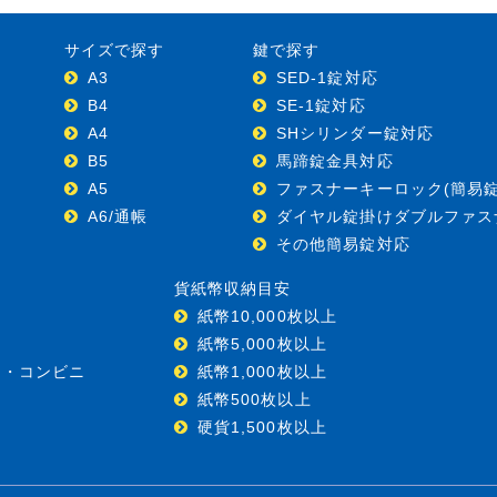
サイズで探す
鍵で探す
A3
SED-1錠対応
B4
SE-1錠対応
A4
SHシリンダー錠対応
B5
馬蹄錠金具対応
A5
ファスナーキーロック(簡易錠
A6/通帳
ダイヤル錠掛けダブルファス
その他簡易錠対応
貨紙幣収納目安
紙幣10,000枚以上
紙幣5,000枚以上
ー・コンビニ
紙幣1,000枚以上
紙幣500枚以上
硬貨1,500枚以上