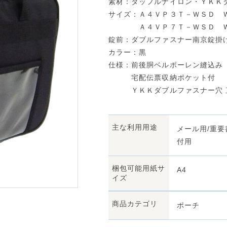
素材：ダッフルナイロン・ＹＫＫ
サイズ：Ａ４ＶＰ３Ｔ－ＷＳＤ Ｗ
Ａ４ＶＰ７Ｔ－ＷＳＤ Ｗ３
錠前：ダブルファスナー南京錠掛け
カラー：黒
仕様：前後胴ベルポーレン縫込み
宅配伝票収納ポケット付
ＹＫＫダブルファスナー穴 直径
主な利用用途
メール用/重要
付用
梱包可能用紙サ
A4
イズ
商品カテゴリ
ポーチ