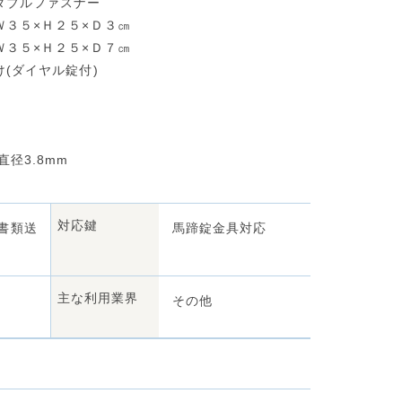
ダブルファスナー
３５×Ｈ２５×Ｄ３㎝
５×Ｈ２５×Ｄ７㎝
(ダイヤル錠付)
3.8mm
対応鍵
書類送
馬蹄錠金具対応
主な利用業界
その他