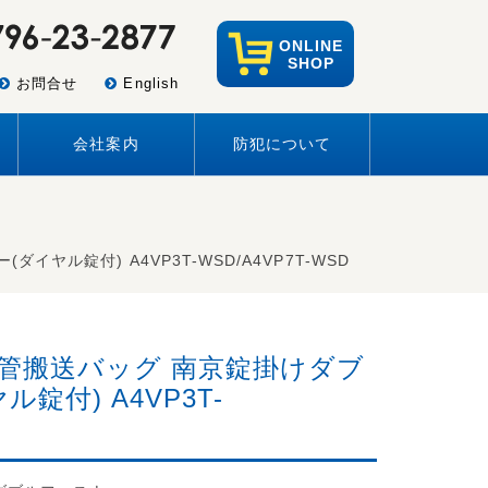
ONLINE
SHOP
お問合せ
English
会社案内
防犯について
ヤル錠付) A4VP3T-WSD/A4VP7T-WSD
管搬送バッグ 南京錠掛けダブ
錠付) A4VP3T-
SD