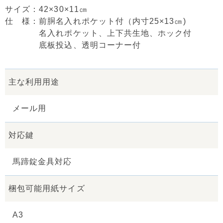
サイズ：42×30×11㎝
仕 様：前胴名入れポケット付（内寸25×13㎝)
名入れポケット、上下共生地、ホック付
底板投込、透明コーナー付
主な利用用途
メール用
対応鍵
馬蹄錠金具対応
梱包可能用紙サイズ
A3