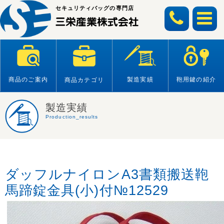
Skip
セキュリティバッグの専門店
to
content
商品のご案内
製造実績
鞄用鍵の紹介
商品カテゴリ
製造実績
Production_results
ダッフルナイロンA3書類搬送鞄
馬蹄錠金具(小)付№12529