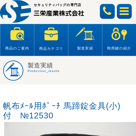
Skip
セキュリティバッグの専門店
to
content
商品のご案内
製造実績
鞄用鍵の紹介
商品カテゴリ
製造実績
Production_results
帆布ﾒｰﾙ用ﾎﾟｰﾁ 馬蹄錠金具(小)
付 №12530