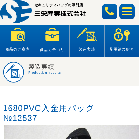
Skip
セキュリティバッグの専門店
to
content
商品のご案内
製造実績
鞄用鍵の紹介
商品カテゴリ
製造実績
Production_results
1680PVC入金用バッグ
№12537