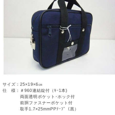
サイズ：25×19×6㎝
仕 様：＃960連結錠付（ｷｰ1本)
両面透明ポケット･ホック付
前胴ファスナーポケット付
取手1.7×25mmPPﾃｰﾌﾟ（黒）