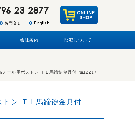
ONLINE
SHOP
お問合せ
English
会社案内
防犯について
帆布メール用ボストン ＴＬ馬蹄錠金具付 №12217
ストン ＴＬ馬蹄錠金具付