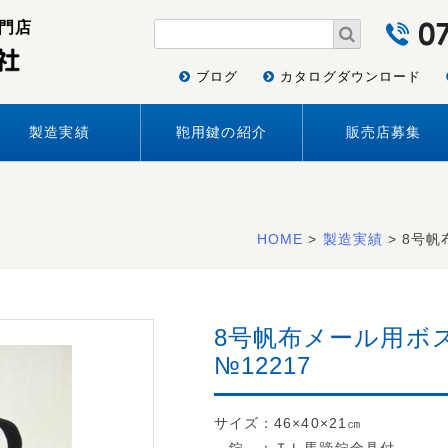
門店
ブログ
カタログダウンロード
製造実績
鞄用鍵の紹介
販売店募集
HOME
>
製造実績
> 8号
8号帆布メール用ボ
№12217
サイズ：46×40×21㎝