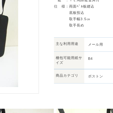
錠 ：ＴＬ馬蹄錠金具付
仕 様：両面ﾍﾞﾙ板縫込
底板投込
取手幅3.5㎝
取手長め
主な利用用途
メール用
梱包可能用紙サ
B4
イズ
商品カテゴリ
ボストン