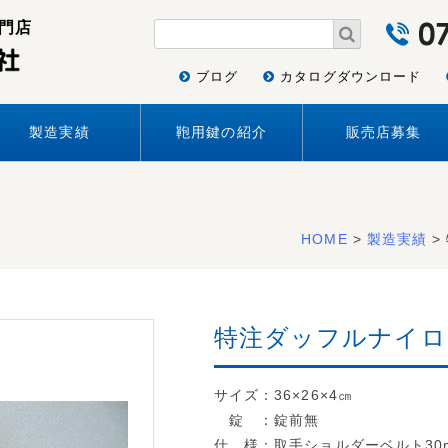
門店
ブログ
カタログダウンロード
製造実績
鞄用鍵の紹介
販売店募集
HOME
>
製造実績
>
特注ダッフルナイロ
サイズ：36×26×4㎝
錠 ：錠前無
仕 様：取手ショルダーベルト30