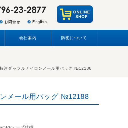
ONLINE
SHOP
お問合せ
English
会社案内
防犯について
 特注ダッフルナイロンメール用バッグ №12188
ンメール用バッグ №12188
mmPPテープ仕様