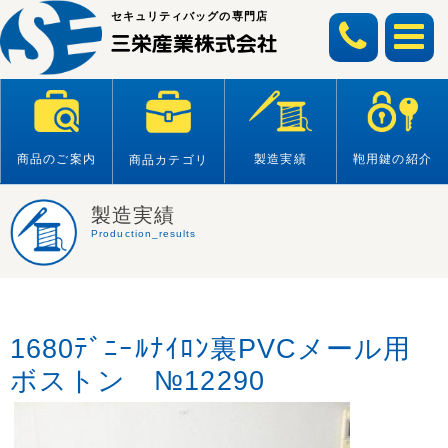
Skip
セキュリティバッグの専門店
to
content
商品のご案内
製造実績
鞄用鍵の紹介
商品カテゴリ
製造実績
Production_results
1680ﾃﾞﾆｰﾙﾅｲﾛﾝ裏PVCメール用
ボストン №12290