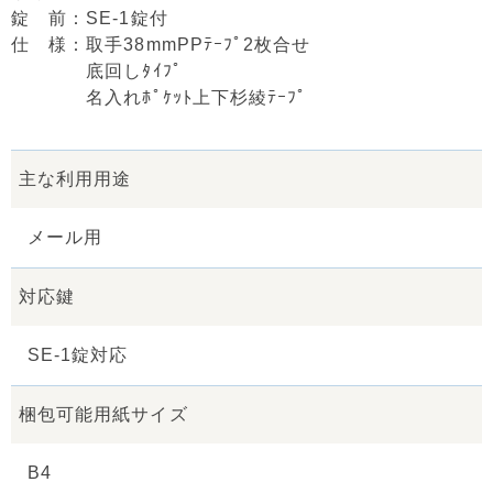
錠 前：SE-1錠付
仕 様：取手38mmPPﾃｰﾌﾟ2枚合せ
底回しﾀｲﾌﾟ
名入れﾎﾟｹｯﾄ上下杉綾ﾃｰﾌﾟ
主な利用用途
メール用
対応鍵
SE-1錠対応
梱包可能用紙サイズ
B4