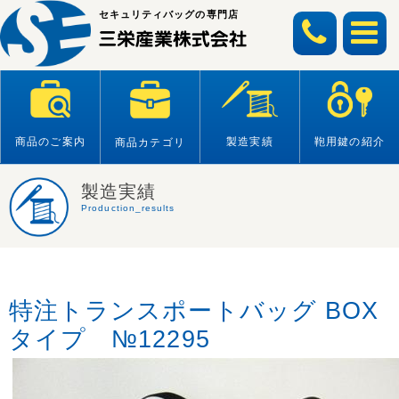
Skip
セキュリティバッグの専門店
to
content
商品のご案内
製造実績
鞄用鍵の紹介
商品カテゴリ
製造実績
Production_results
特注トランスポートバッグ BOX
タイプ №12295