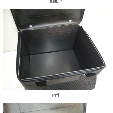
側面２
内部