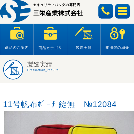
Skip
セキュリティバッグの専門店
to
content
商品のご案内
製造実績
鞄用鍵の紹介
商品カテゴリ
製造実績
Production_results
11号帆布ﾎﾟｰﾁ 錠無 №12084