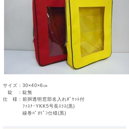
サイズ：30×40×6㎝
錠 ：錠無
仕 様：前胴透明窓部名入れﾎﾟｹｯﾄ付
ﾌｧｽﾅｰYKK5号長ｽﾗｽ(黒)
線巻ﾊﾟｵﾋﾟﾝ仕様(黒)