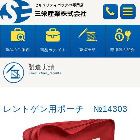
Skip
セキュリティバッグの専門店
to
content
商品のご案内
製造実績
鞄用鍵の紹介
商品カテゴリ
製造実績
Production_results
レントゲン用ポーチ №14303