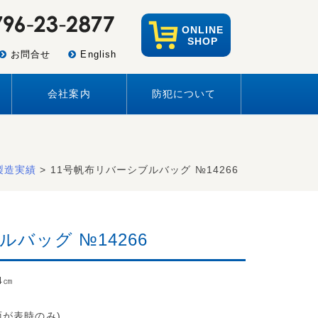
ONLINE
SHOP
お問合せ
English
会社案内
防犯について
製造実績
> 11号帆布リバーシブルバッグ №14266
バッグ №14266
4㎝
面が表時のみ)