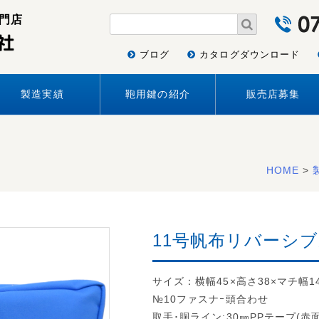
門店
ブログ
カタログダウンロード
製造実績
鞄用鍵の紹介
販売店募集
HOME
>
11号帆布リバーシブル
サイズ：横幅45×高さ38×マチ幅1
№10ファスナｰ頭合わせ
取手･胴ライン:30㎜PPテープ(赤