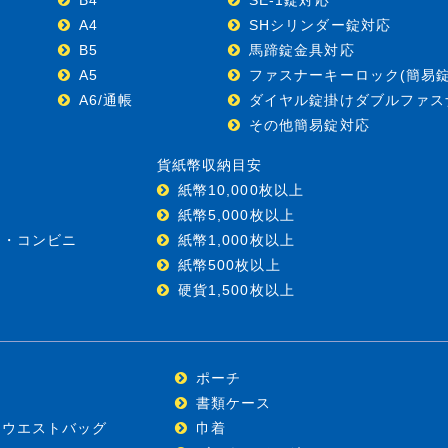
A4
SHシリンダー錠対応
B5
馬蹄錠金具対応
A5
ファスナーキーロック(簡易錠
A6/通帳
ダイヤル錠掛けダブルファス
その他簡易錠対応
貨紙幣収納目安
紙幣10,000枚以上
紙幣5,000枚以上
ー・コンビニ
紙幣1,000枚以上
紙幣500枚以上
硬貨1,500枚以上
ポーチ
)
書類ケース
・ウエストバッグ
巾着