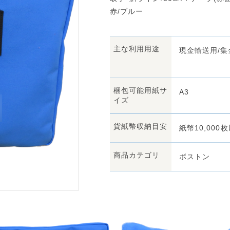
赤/ブルー
主な利用用途
現金輸送用/集
梱包可能用紙サ
A3
イズ
貨紙幣収納目安
紙幣10,000
商品カテゴリ
ボストン