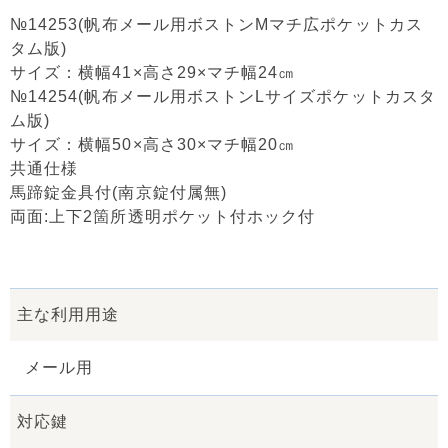
№14253(帆布メール用ボストンMマチ広ポケットカス
タム版)
サイズ：横幅41×高さ29×マチ幅24㎝
№14254(帆布メール用ボストンLサイズポケットカスタ
ム版)
サイズ：横幅50×高さ30×マチ幅20㎝
共通仕様
馬蹄錠金具付(南京錠付属無)
両面:上下2箇所透明ポケット付ホック付
主な利用用途
メール用
対応鍵