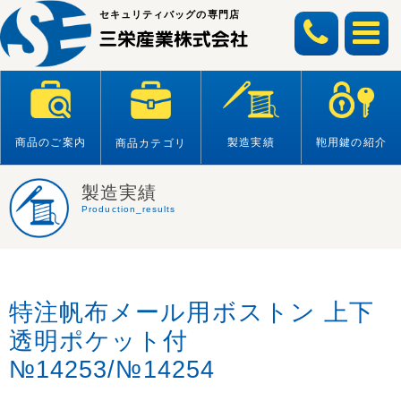
Skip
セキュリティバッグの専門店
to
content
商品のご案内
製造実績
鞄用鍵の紹介
商品カテゴリ
製造実績
Production_results
特注帆布メール用ボストン 上下
透明ポケット付
№14253/№14254