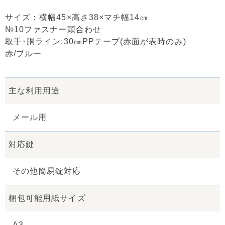
サイズ：横幅45×高さ38×マチ幅14㎝
№10ファスナー頭合わせ
取手･胴ライン:30㎜PPテープ(赤面が表時のみ)
赤/ブルー
主な利用用途
メール用
対応鍵
その他簡易錠対応
梱包可能用紙サイズ
A3