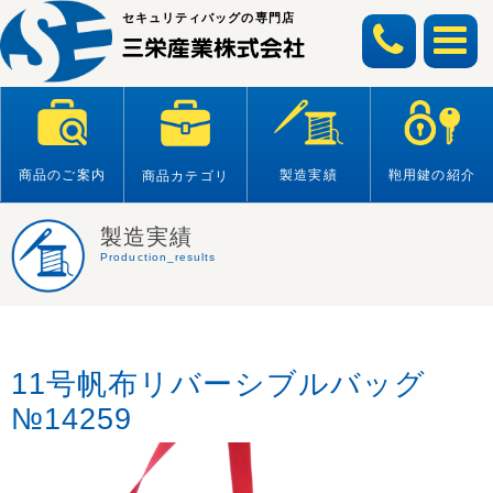
Skip
セキュリティバッグの専門店
to
content
商品のご案内
製造実績
鞄用鍵の紹介
商品カテゴリ
製造実績
Production_results
11号帆布リバーシブルバッグ
№14259