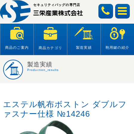
Skip
セキュリティバッグの専門店
to
content
商品のご案内
製造実績
鞄用鍵の紹介
商品カテゴリ
製造実績
Production_results
エステル帆布ボストン ダブルフ
ァスナー仕様 №14246