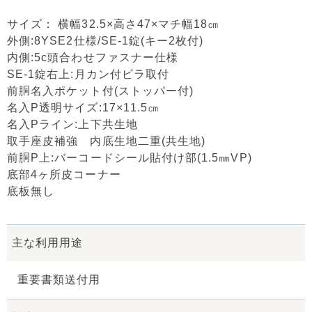
サイズ： 横幅32.5×高さ47×マチ幅18㎝
外側:8YSE2仕様/SE-1錠(キー2枚付)
内側:5c頭合わせファスナー仕様
SE-1錠右上:月カン付ビラ取付
前胴名入ポケット付(ストッパー付)
名入P透明サイズ:17×11.5㎝
名入Pライン:上下共生地
取手座皮補強 内底生地二重(共生地)
前胴P上:バーコードシール貼付け部(1.5㎜VP)
底部4ヶ所皮コーナー
底板無し
主な利用用途
重要書類送付用