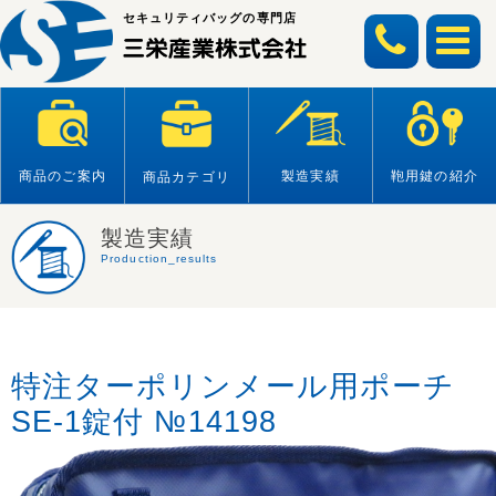
Skip
セキュリティバッグの専門店
to
content
商品のご案内
製造実績
鞄用鍵の紹介
商品カテゴリ
製造実績
Production_results
特注ターポリンメール用ポーチ
SE-1錠付 №14198