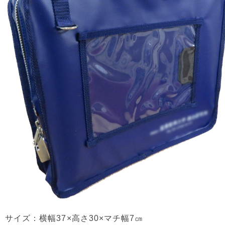
サイズ：横幅37×高さ30×マチ幅7㎝