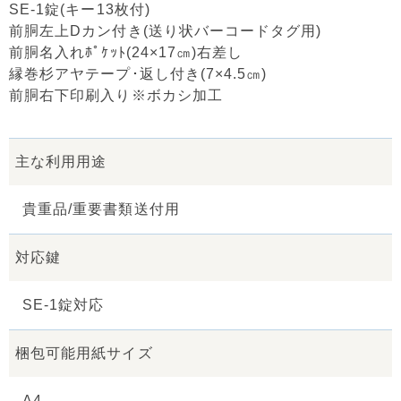
SE-1錠(キー13枚付)
前胴左上Dカン付き(送り状バーコードタグ用)
前胴名入れﾎﾟｹｯﾄ(24×17㎝)右差し
縁巻杉アヤテープ･返し付き(7×4.5㎝)
前胴右下印刷入り※ボカシ加工
主な利用用途
貴重品/重要書類送付用
対応鍵
SE-1錠対応
梱包可能用紙サイズ
A4