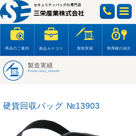
Skip
セキュリティバッグの専門店
to
content
商品のご案内
製造実績
鞄用鍵の紹介
商品カテゴリ
製造実績
Production_results
硬貨回収バッグ №13903