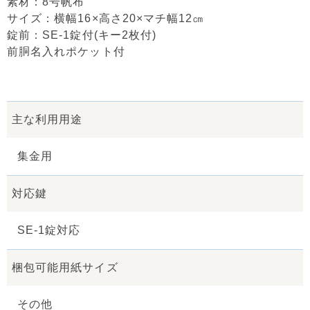
素材：8号帆布
サイズ：横幅16×高さ20×マチ幅12㎝
錠前：SE-1錠付(キー2枚付)
前胴名入れポケット付
主な利用用途
集金用
対応鍵
SE-1錠対応
梱包可能用紙サイズ
その他